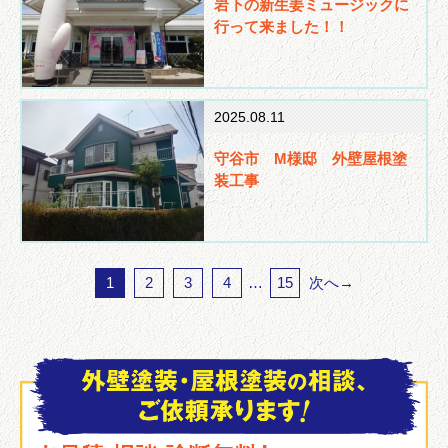
岩下の新生姜ミュージックに
行って来ました！！
2025.08.11
守谷市 M様邸 外壁屋根塗
装工事
1
2
3
4
…
15
次へ→