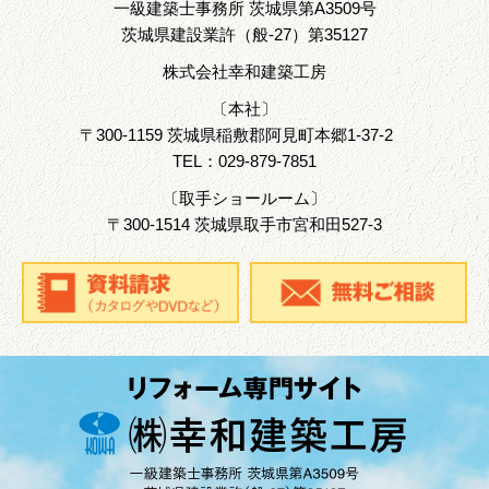
一級建築士事務所 茨城県第A3509号
茨城県建設業許（般-27）第35127
株式会社幸和建築工房
〔本社〕
〒
300-1159
茨城県
稲敷郡
阿見町本郷1-37-2
TEL：
029-879-7851
〔取手ショールーム〕
〒
300-1514
茨城県
取手市
宮和田527-3