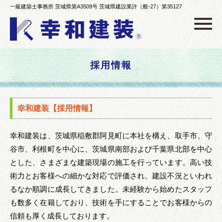
一級建築士事務所 茨城県第A3509号 茨城県建設業許（般-27）第35127
Click
採用情報
幸和建装【採用情報】
幸和建装は、茨城県稲敷郡阿見町に本社を構え、取手市、守
谷市、利根町を中心に、茨城県南部および千葉県北部を中心
とした、さまざまな建築現場の施工を行っています。高い技
術力とお客様への細かな対応で評価され、建設不況といわれ
るなか順調に成長してきました。未経験から始めたスタッフ
も数多く在籍しており、技術を手にすることでお客様からの
信頼も厚く成長しております。