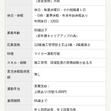
［賃金形態］月給
休日：毎週水曜日・その他隔週１日
休日・休暇
・GW・夏季休暇・年末年始休暇あり
年間休日：120日
50歳以下
募集年齢
（若年層キャリアアップの為）
応募資格
1)2級施工管理技士又は1級・2級建築士
特徴
マイカー通勤可能
スキル・経験
施工管理、現場監督の実務経験がある方
育児休暇取得実
無し
績
実費支給：
通勤手当
上限あり/月額:5,000円
雇用期間
65歳まで
年１回昇給有、年２回賞与有