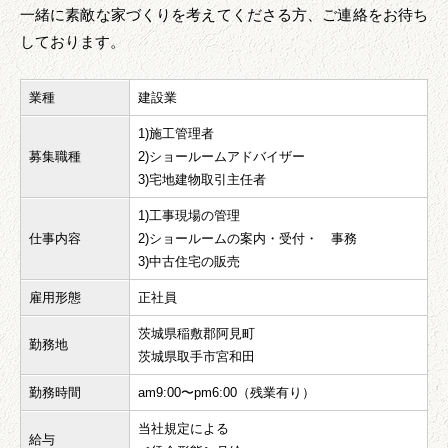
一緒に素敵な家づくりを考えてくださる方、ご連絡をお待ち
しております。
業種
建設業
1)施工管理者
募集職種
2)ショールームアドバイザー
3)宅地建物取引主任者
1)工事現場の管理
仕事内容
2)ショールームの案内・受付・ 事務
3)中古住宅の販売
雇用形態
正社員
茨城県稲敷郡阿見町
勤務地
茨城県取手市宮和田
勤務時間
am9:00〜pm6:00（残業有り）
当社規定による
給与