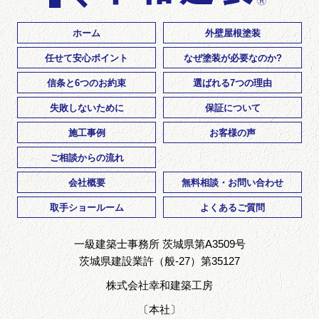
ホーム
外壁屋根塗装
任せて安心ポイント
なぜ塗装が必要なのか?
信条と6つのお約束
選ばれる7つの理由
失敗しないために
保証について
施工事例
お客様の声
ご相談からの流れ
会社概要
無料相談・お問い合わせ
取手ショールーム
よくあるご質問
一級建築士事務所 茨城県第A3509号
茨城県建設業許（般-27）第35127
株式会社幸和建築工房
〔本社〕