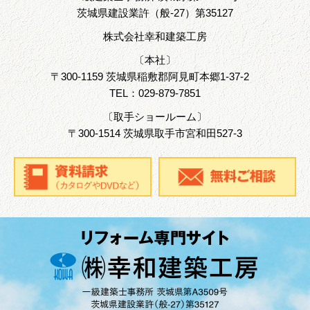
茨城県建設業許（般-27）第35127
株式会社幸和建築工房
〔本社〕
〒
300-1159
茨城県
稲敷郡
阿見町本郷1-37-2
TEL：
029-879-7851
〔取手ショールーム〕
〒
300-1514
茨城県
取手市
宮和田527-3