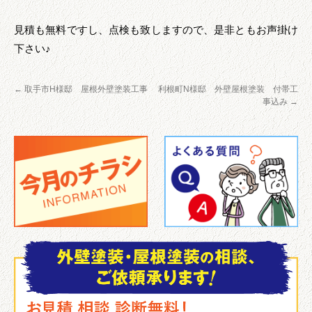
見積も無料ですし、点検も致しますので、是非ともお声掛け
下さい♪
←
取手市H様邸 屋根外壁塗装工事
利根町N様邸 外壁屋根塗装 付帯工
事込み
→