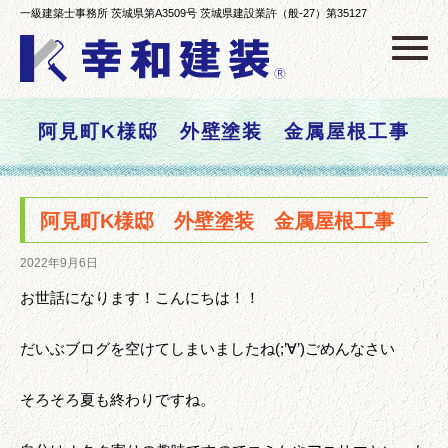
一級建築士事務所 茨城県第A3509号 茨城県建設業許（般-27）第35127
Click
阿見町K様邸 外壁塗装 金属屋根工事
阿見町K様邸 外壁塗装 金属屋根工事
2022年9月6日
お世話になります！こんにちは！！
だいぶブログを空けてしまいましたね(;’∀’)ごめんなさい
そろそろ夏も終わりですね。