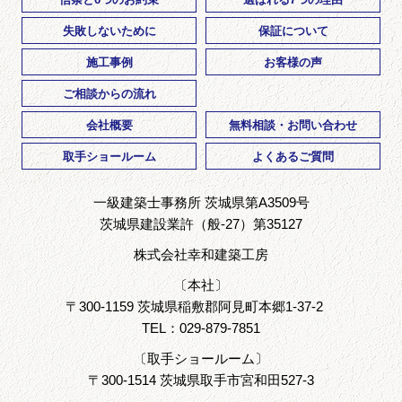
失敗しないために
保証について
施工事例
お客様の声
ご相談からの流れ
会社概要
無料相談・お問い合わせ
取手ショールーム
よくあるご質問
一級建築士事務所 茨城県第A3509号
茨城県建設業許（般-27）第35127
株式会社幸和建築工房
〔本社〕
〒
300-1159
茨城県
稲敷郡
阿見町本郷1-37-2
TEL：
029-879-7851
〔取手ショールーム〕
〒
300-1514
茨城県
取手市
宮和田527-3